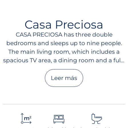
Casa Preciosa
CASA PRECIOSA has three double
bedrooms and sleeps up to nine people.
The main living room, which includes a
spacious TV area, a dining room and a fully
equipped kitchen, offer all the necessary
comforts to fully enjoy your stay in
Leer más
paradise. Two bedrooms are located on
both sides of the main living room, and
open up onto their own private deck. The
third bedroom is on the lower level and
accessible through its own entrance. The