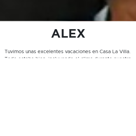
ALEX
Tuvimos unas excelentes vacaciones en Casa La Villa.
Todo estaba bien, incluyendo el clima durante nuestra
estancia. La villa se ve exactamente igual que en las
fotografías. Vista maravillosa! Piscina increíble! El aire
es fantástico, especialmente en las mañanas – Puro
oxígeno!
|
Donte
»