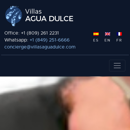
Office: +1 (809) 261 2231
Whatsapp:
+1 (849) 251-6666
ES
EN
FR
concierge@villasaguadulce.com