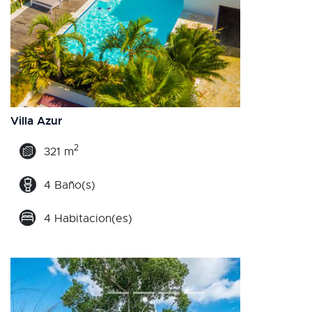
Villa Azur
2
321 m
4 Baño(s)
4 Habitacion(es)