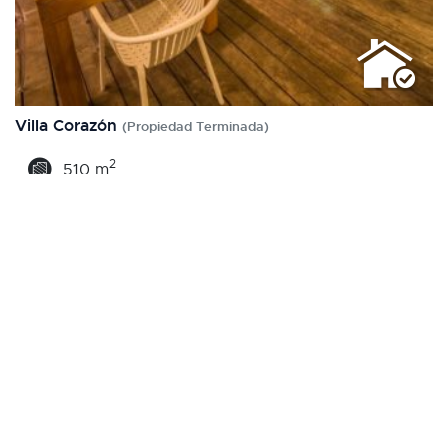
Villa Corazón
(Propiedad Terminada)
2
510 m
5 Baño(s)
5 Habitacion(es)